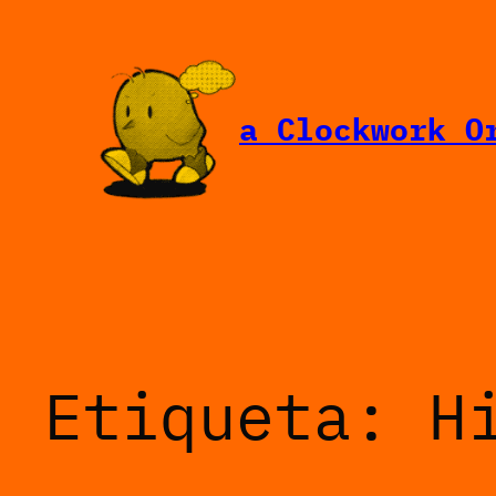
Saltar
al
contenido
a Clockwork O
Etiqueta:
H