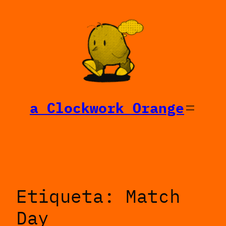
Saltar
al
contenido
a Clockwork Orange
Etiqueta:
Match
Day