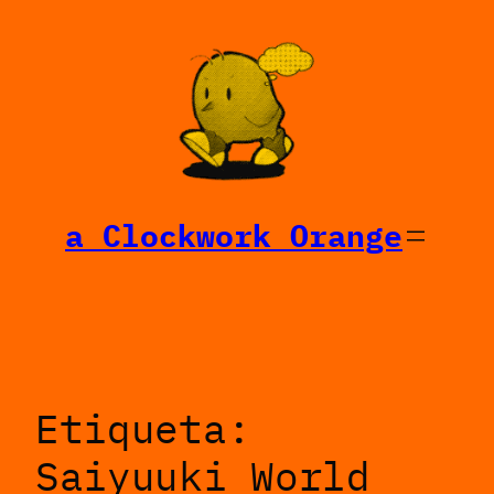
Saltar
al
contenido
a Clockwork Orange
Etiqueta:
Saiyuuki World