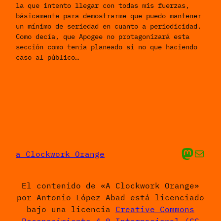
la que intento llegar con todas mis fuerzas,
básicamente para demostrarme que puedo mantener
un mínimo de seriedad en cuanto a periodicidad.
Como decía, que Apogee no protagonizará esta
sección como tenía planeado si no que haciendo
caso al público…
Mis cosas en Ma
Envíame un 
a Clockwork Orange
El contenido de «A Clockwork Orange»
por Antonio López Abad está licenciado
bajo una licencia
Creative Commons
Reconocimiento 4.0 Internacional (CC