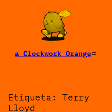
Saltar
al
contenido
a Clockwork Orange
Etiqueta:
Terry
Lloyd