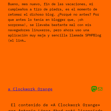
Bueno, mes nuevo, fin de las vacaciones, mi
cumpleaños a tiro de piedra, es el momento de
retomar el dichoso blog. ¿Porqué no antes? Por
que antes lo tenía en blogger que, ¡oh
sorpresa!, se llevaba bastante mal con mis
navegadores linuxeros, pero ahora uso una
aplicación muy maja y sencilla llamada SPHPBlog
(el link…
Mis cosas en Ma
Envíame un 
a Clockwork Orange
El contenido de «A Clockwork Orange»
por Antonio López Abad está licenciado