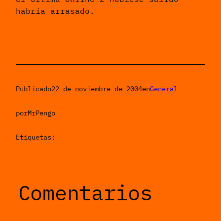
habría arrasado.
Publicado
22 de noviembre de 2004
en
General
por
MrPengo
Etiquetas:
Comentarios