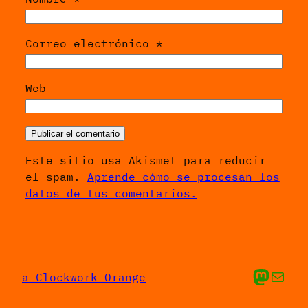
Correo electrónico
*
Web
Este sitio usa Akismet para reducir
el spam.
Aprende cómo se procesan los
datos de tus comentarios.
Mis cosas en Ma
Envíame un 
a Clockwork Orange