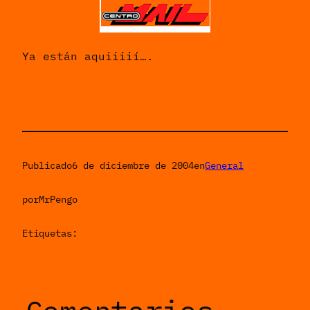
Ya están aquiiiií….
Publicado
6 de diciembre de 2004
en
General
por
MrPengo
Etiquetas: