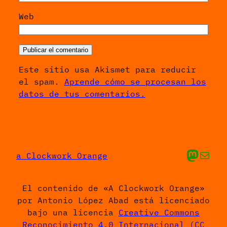
Web
Este sitio usa Akismet para reducir
el spam.
Aprende cómo se procesan los
datos de tus comentarios.
Mis cosas en Ma
Envíame un 
a Clockwork Orange
El contenido de «A Clockwork Orange»
por Antonio López Abad está licenciado
bajo una licencia
Creative Commons
Reconocimiento 4.0 Internacional (CC