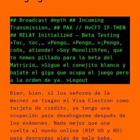
## Broadcast depth ## Incoming
Transmission… ## PAX // HvCFT IF-THEN
## RELAY Initialized – Beta Testing
>Toc, toc,… >Pengo… >Pengo… >¡Pengo,
coño, atiende! >Soy Monolithfeo, que
te hemos pillado para la beta del
Matricio… >Sigue el conejito blanco y
bajate el giga que ocupa el juego pero
a la orden de ya. >Logout
Bien, bien, si los señores de la
Warner se tragan mi Visa Electron como
tarjeta de crédito, ya tengo una
ocupación para desahogarme después de
los exámenes. Nada mejor que una
vuelta al mundo online (RIP UO y RO)
para descargar algo de mala baba,