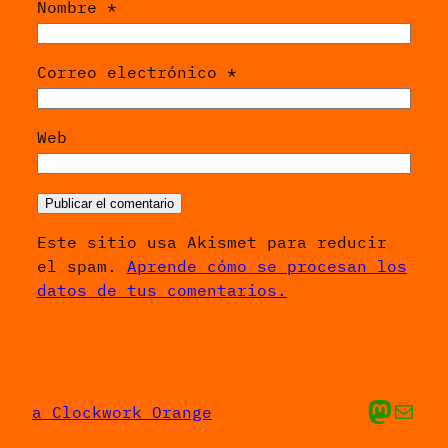
Nombre
*
Correo electrónico
*
Web
Este sitio usa Akismet para reducir
el spam.
Aprende cómo se procesan los
datos de tus comentarios.
Mis cosas en Ma
Envíame un 
a Clockwork Orange