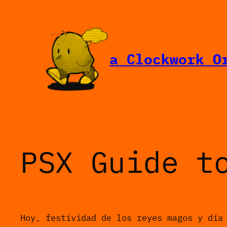
Saltar
al
contenido
a Clockwork O
PSX Guide t
Hoy, festividad de los reyes magos y día