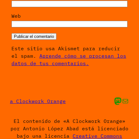
Web
Este sitio usa Akismet para reducir
el spam.
Aprende cómo se procesan los
datos de tus comentarios.
Mis cosas en Ma
Envíame un 
a Clockwork Orange
El contenido de «A Clockwork Orange»
por Antonio López Abad está licenciado
bajo una licencia
Creative Commons