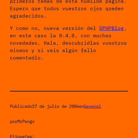
primeros temas de esta humilde página.
Espero que todos vuestros ojos queden
agradecidos.
Y como no, nueva versión del
SPHPBlog
,
en este caso la 0.4.8, con muchas
novedades. Hala, descubridlas vosotros
mismos y si veis algún fallo
comentadlo.
Publicado
17 de julio de 2006
en
General
por
MrPengo
Etiquetas: