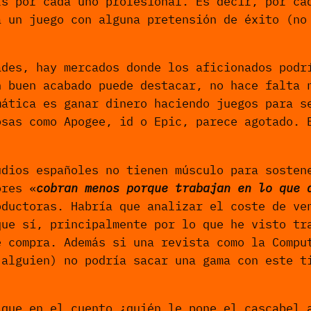
rs por cada uno profesional. Es decir, por ca
a un juego con alguna pretensión de éxito (no
ades, hay mercados donde los aficionados podr
n buen acabado puede destacar, no hace falta 
mática es ganar dinero haciendo juegos para s
osas como Apogee, id o Epic, parece agotado. 
udios españoles no tienen músculo para sosten
ores «
cobran menos porque trabajan en lo que 
oductoras. Habría que analizar el coste de ve
que sí, principalmente por lo que he visto tr
e compra. Además si una revista como la Compu
 alguien) no podría sacar una gama con este t
 que en el cuento ¿quién le pone el cascabel 