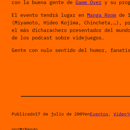
con la buena gente de
Game Over
y su prog
El evento tendrá lugar en
Manga Room
de 1
(Miyamoto, Hideo Kojima, Chincheta,…), p
el más dicharachero presentador del mund
de los podcast sobre videjuegos.
Gente con nulo sentido del humor, fanati
Publicado
17 de julio de 2009
en
Eventos
, 
Videoj
por
MrPengo