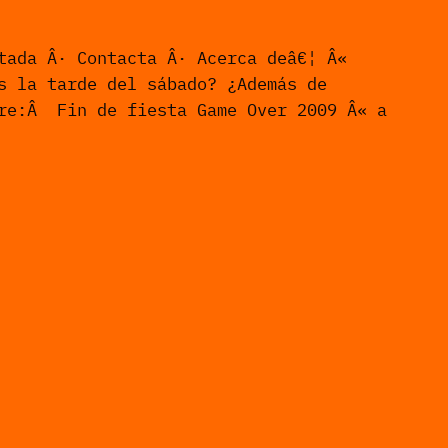
tada Â· Contacta Â· Acerca deâ€¦ Â«
s la tarde del sábado? ¿Además de
ere:Â Fin de fiesta Game Over 2009 Â« a