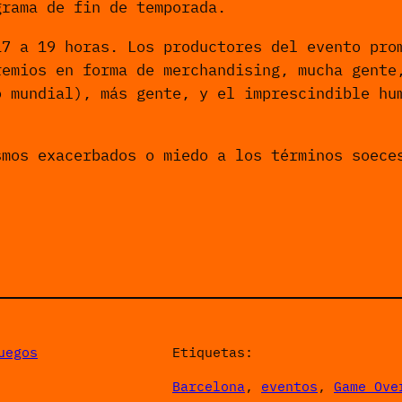
rama de fin de temporada.
7 a 19 horas. Los productores del evento prom
remios en forma de merchandising, mucha gente
o mundial), más gente, y el imprescindible hu
smos exacerbados o miedo a los términos soece
uegos
Etiquetas:
Barcelona
, 
eventos
, 
Game Ove