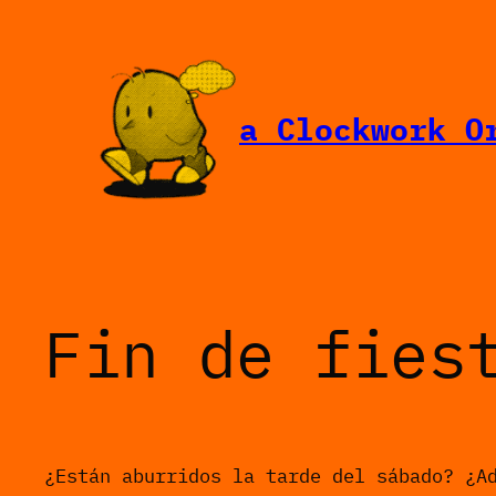
Saltar
al
contenido
a Clockwork O
Fin de fies
¿Están aburridos la tarde del sábado? ¿A