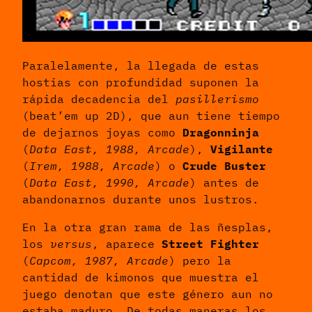
Paralelamente, la llegada de estas
hostias con profundidad suponen la
rápida decadencia del
pasillerismo
(beat’em up 2D), que aun tiene tiempo
de dejarnos joyas como
Dragonninja
(
Data East, 1988, Arcade
),
Vigilante
(
Irem, 1988, Arcade
) o
Crude Buster
(
Data East, 1990, Arcade
) antes de
abandonarnos durante unos lustros.
En la otra gran rama de las ñesplas,
los
versus
, aparece
Street Fighter
(
Capcom, 1987, Arcade
) pero la
cantidad de kimonos que muestra el
juego denotan que este género aun no
estaba maduro. De todas maneras los