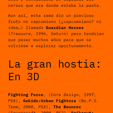
versus
que era donde estaba la pasta.
Aun así, esta rama dio un precioso
fruto no capcomiano (¿capcomniano? ni
idea…) llamado
Guardian Heroes
(
Treasure, 1996, Saturn
) pero tendrían
que pasar muchos años para que se
volviese a explorar oportunamente.
La gran hostia:
En 3D
Fighting Force
, (
Core Design, 1997,
PSX
),
Gekido:Urban Fighters
(
Na.P.S.
Team, 2000, PSX
),
The Bouncer
(
Squaresoft, 2000, PS2
),
Spikeout: