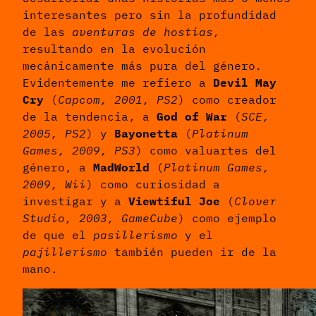
interesantes pero sin la profundidad
de las
aventuras de hostias,
resultando en la evolución
mecánicamente más pura del género
.
Evidentemente me refiero a
Devil May
Cry
(
Capcom, 2001, PS2
) como creador
de la tendencia, a
God of War
(
SCE,
2005, PS2
) y
Bayonetta
(
Platinum
Games, 2009, PS3
) como valuartes del
género, a
MadWorld
(
Platinum Games,
2009, Wii
) como curiosidad a
investigar y a
Viewtiful Joe
(
Clover
Studio, 2003, GameCube
) como ejemplo
de que el
pasillerismo
y el
pajillerismo
también pueden ir de la
mano.