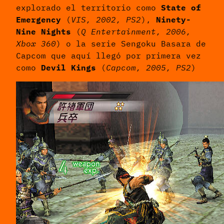
explorado el territorio como
State of
Emergency
(
VIS, 2002, PS2
),
Ninety-
Nine Nights
(
Q Entertainment, 2006,
Xbox 360
) o la serie Sengoku Basara de
Capcom que aquí llegó por primera vez
como
Devil Kings
(
Capcom, 2005, PS2
)