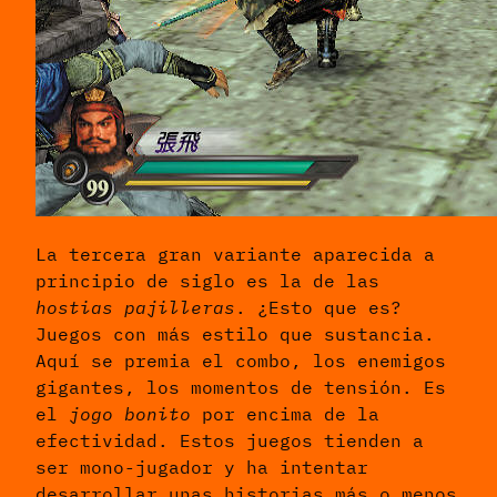
La tercera gran variante aparecida a
principio de siglo es la de las
hostias pajilleras
. ¿Esto que es?
Juegos con más estilo que sustancia.
Aquí se premia el combo, los enemigos
gigantes, los momentos de tensión. Es
el
jogo bonito
por encima de la
efectividad. Estos juegos tienden a
ser mono-jugador y ha intentar
desarrollar unas historias más o menos