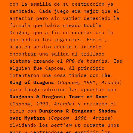
con la semilla de su destrucción ya
sembrada. Cada juego era mejor que el
anterior pero sin variar demasiado la
fórmula que había creado Double
Dragon, que a fin de cuentas era lo
que pedían los jugadores. Eso sí,
alguien se dio cuenta e intentó
encontrar una salida al trillado
sistema creando el
RPG de hostias.
Ese
alguien fue Capcom. Al principio
intentaron una cosa tímida con
The
King of Dragons
(
Capcom, 1991, Arcade
)
pero luego subieron las apuestas con
Dungeons & Dragons: Tower of Doom
(
Capcom, 1993, Arcade
) y cerraron el
ciclo con
Dungeons & Dragons: Shadow
over Mystara
(
Capcom, 1996, Arcade
)
olvidando los
beat’em up
durante unos
años y centrándose en exprimir los